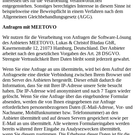
Interessen des für die Verarbeitung Verantwortlichen
entgegenstehen. Sonstiges berechtigtes Interesse in diesem Sinne ist
beispielsweise eine Beweispflicht in einem Verfahren nach dem
Allgemeinen Gleichbehandlungsgesetz (AGG).
Anfragen mit MEETOVO
Wir nutzen für die Verarbeitung von Anfragen die Software-Lösung
des Anbieters MEETOVO, Lukas & Christof Bludau GbR,
Kasernenstraße 12, 21073 Hamburg, Deutschland. Der Anbieter
arbeitet nach den gesetzlichen Vorgaben des Art. 28 DSGVO.
Strengste Vertraulichkeit Ihrer Daten bleibt somit jederzeit gewahrt.
Wenn Sie eine Anfrage an uns übermitteln, wird bei dem Aufruf der
Anfrageseite eine direkte Verbindung zwischen Ihrem Browser und
dem Server des Anbieters hergestellt. Dieser erhält dadurch die
Information, dass Sie mit Ihrer IP-Adresse unsere Seite besucht
haben. Die IP-Adresse wird anonymisiert und nach 7 Tagen wieder
gelöscht. Wenn Sie eine Anfrage über das eingebundene Formular
absenden, werden die von Ihnen eingegebenen zur Anfrage
erforderlichen personenbezogenen Daten (E-Mail-Adresse, Vor- und
Nachname, Mobilfunknummer bzw. Telefonnummer) an den
Anbieter übermittelt und auf dessen Servern gespeichert sowie per
E-Mail an uns übermittelt. Alle weiteren Formulareingaben werden
bereits während ihrer Eingabe zu Analysezwecken übermittelt,
wenn Sie diesem zustimmen. Die Erhebung dieser Daten ist für die